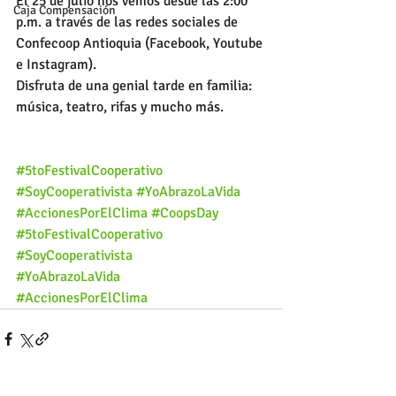
El 25 de julio nos vemos desde las 2:00 
Caja Compensación
p.m. a través de las redes sociales de 
Confecoop Antioquia (Facebook, Youtube 
e Instagram). 
Disfruta de una genial tarde en familia: 
música, teatro, rifas y mucho más.
#5toFestivalCooperativo
#SoyCooperativista
#YoAbrazoLaVida
#AccionesPorElClima
#CoopsDay
#5toFestivalCooperativo
#SoyCooperativista
#YoAbrazoLaVida
#AccionesPorElClima