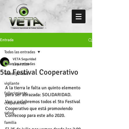
Entrada
Todas las entradas
VETA Seguridad
Todas las entradas
11 jul 2020
5to Festival Cooperativo
vetaseguridad
vigilante
A la tierra le falta un quinto elemento 
fallecimiento
para ser abrazada: SOLIDARIDAD. 
Ven y celebremos todos el 5to Festival 
cooperativas
Cooperativo que está promoviendo 
salud
Confecoop para este año 2020. 
familia