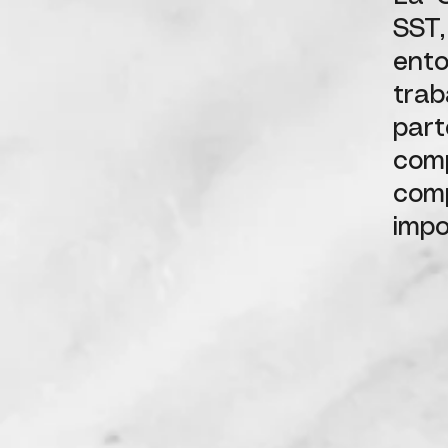
SST,
ento
trab
part
comp
com
impo