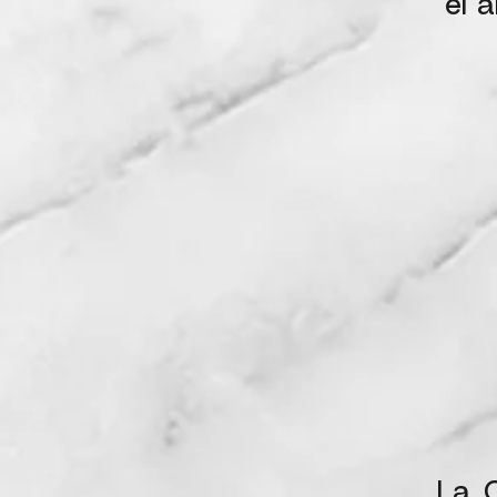
el 
La C