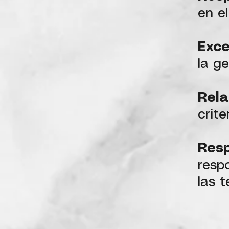
en e
Exce
la g
Rela
crite
Res
resp
las t