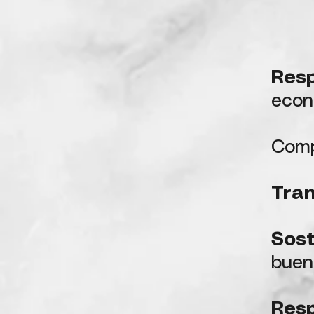
Resp
econ
Comp
Tra
Sost
buen
Resp