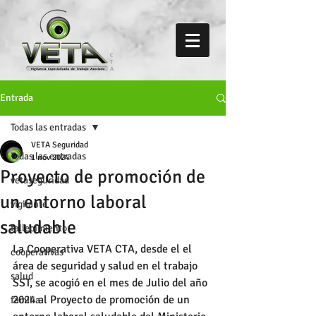
Entrada
Todas las entradas
VETA Seguridad
Todas las entradas
1 nov 2024
Proyecto de promoción de
vetaseguridad
un entorno laboral
vigilante
saludable
fallecimiento
La Cooperativa VETA CTA, desde el el 
cooperativas
área de seguridad y salud en el trabajo 
salud
SST, se acogió en el mes de Julio del año 
2024 al Proyecto de promoción de un 
familia